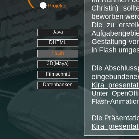
Projekte
Christin) sol
beworben wer
Die zu erste
Java
Aufgabengebi
Gestaltung vo
DHTML
in Flash umges
Flash
3D(Maya)
Die Abschluss
Filmschnitt
eingebundenen 
Kira_presentat
Datenbanken
Unter OpenOff
Flash-Animati
Die Präsentatio
Kira_presentat